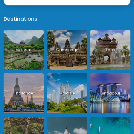
Destinations
Vietnam
Cambodge
Laos
Thailande
Malaisie
Singapour