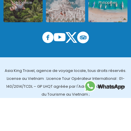
Indonésie
Birmanie
Philippines
Asia King Travel, agence de voyage locale, tous droits réservés.
License au Vietnam : Licence Tour Opérateur International : 01-
140/2014/TCDL – GP LHQT agréée par l'Administration Nationale
du Tourisme au Vietnam ;
License en Thailande : 14/03366 par le Bureau des affaires
touristiques et de l'enregistrement des guides (TBGR) et le
bureau du développement du tourisme de la Thailande