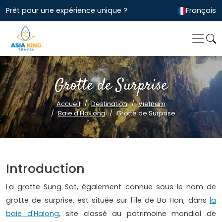
Prêt pour une expérience unique ?
Français
Grotte de Surprise
Accueil
Destination
Vietnam
Baie d'Ha Long
Grotte de Surprise
Introduction
La grotte Sung Sot, également connue sous le nom de
grotte de surprise, est située sur l'île de Bo Hon, dans
la
baie d'Halong
, site classé au patrimoine mondial de