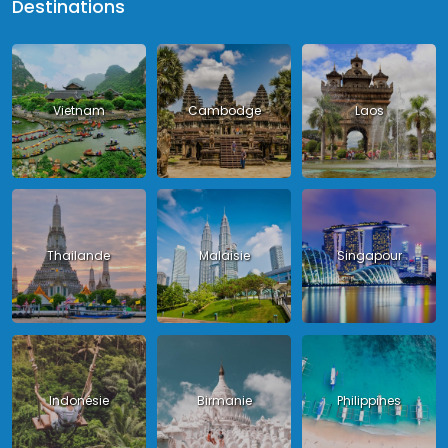
Destinations
Vietnam
Cambodge
Laos
Thailande
Malaisie
Singapour
Indonésie
Birmanie
Philippines