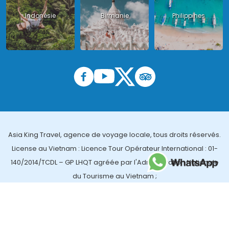
Indonésie
Birmanie
Philippines
Asia King Travel, agence de voyage locale, tous droits réservés.
License au Vietnam : Licence Tour Opérateur International : 01-
140/2014/TCDL – GP LHQT agréée par l'Administration Nationale
du Tourisme au Vietnam ;
License en Thailande : 14/03366 par le Bureau des affaires
touristiques et de l'enregistrement des guides (TBGR) et le
bureau du développement du tourisme de la Thailande