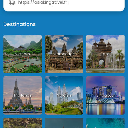
https://asiakingtravel.fr
Destinations
Vietnam
Cambodge
Laos
Thailande
Malaisie
Singapour