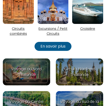
Circuits
Excursions / Petit
Croisière
combinés
Circuits
En savoir plus
Voyage au Nord
Circuits Nord-est
Thailande
Thailande
Voyage au Centre
Voyage au sud de la