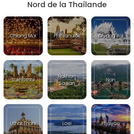
Nord de la Thailande
Chiang Mai
Phitsanulok
Chiang Rai
Nakhon
Sukhothai
Nan
Sawan
Uthai Thani
Loei
Phayao