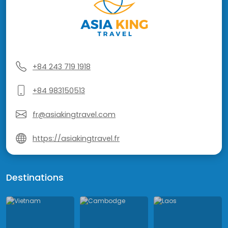
+84 243 719 1918
+84 983150513
fr@asiakingtravel.com
https://asiakingtravel.fr
Destinations