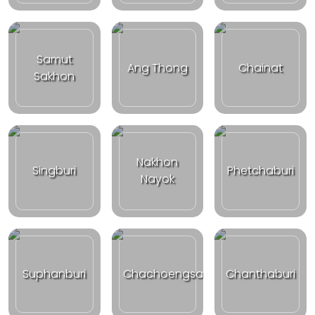
Samut
Ang Thong
Chainat
Sakhon
Nakhon
Singburi
Phetchaburi
Nayok
Suphanburi
Chachoengsao
Chanthaburi