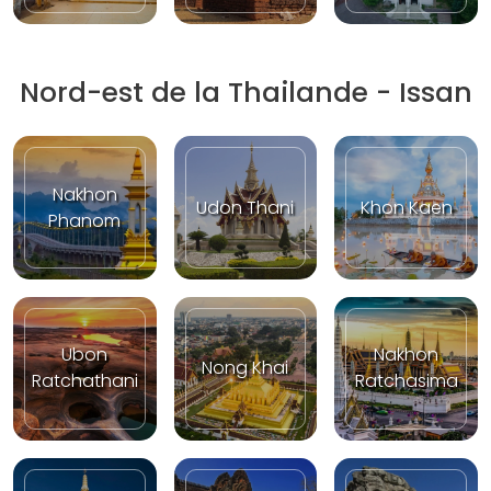
Nord-est de la Thailande - Issan
Nakhon
Udon Thani
Khon Kaen
Phanom
Ubon
Nakhon
Nong Khai
Ratchathani
Ratchasima