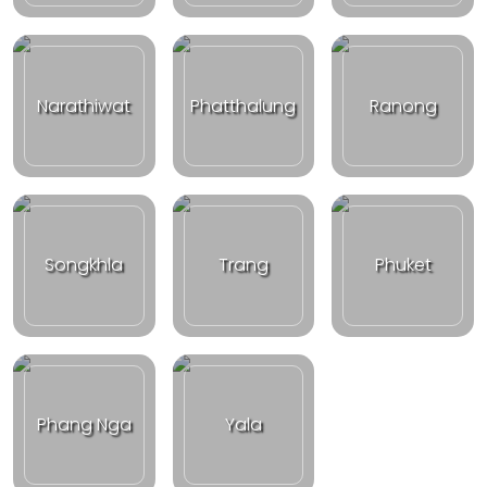
Narathiwat
Phatthalung
Ranong
Songkhla
Trang
Phuket
Phang Nga
Yala