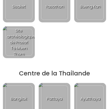
Sisaket
Yasothon
Bueng Kan
Site
archéologique
de Prasat
Ta Muen
Thom
Centre de la Thailande
Bangkok
Pattaya
Ayutthaya