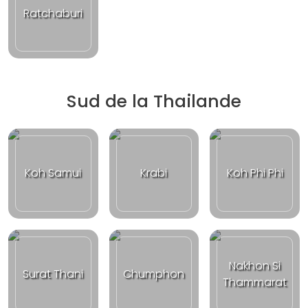
Ratchaburi
Sud de la Thailande
Koh Samui
Krabi
Koh Phi Phi
Nakhon Si
Surat Thani
Chumphon
Thammarat