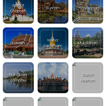
Amnat
Buriram
Chaiyaphum
Charoen
Maha
Kalasin
Mukdahan
Sarakham
Nongbua
Sakon
Roi Et
Lamphu
Nakhon