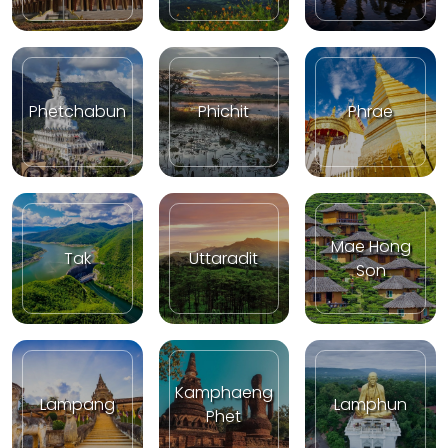
Phetchabun
Phichit
Phrae
Mae Hong
Tak
Uttaradit
Son
Kamphaeng
Lampang
Lamphun
Phet