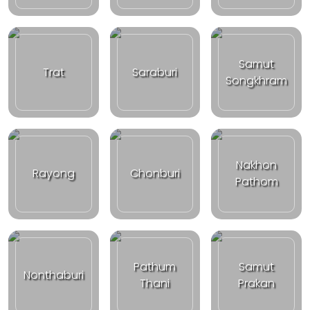
Samut
Trat
Saraburi
Songkhram
Nakhon
Rayong
Chonburi
Pathom
Pathum
Samut
Nonthaburi
Thani
Prakan