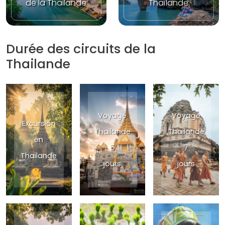
de la Thailande
Thaïlande
Durée des circuits de la
Thailande
Voyage
Voyage
Excursion
Thaïlande
Thaïlande
en
5
7
Thaïlande
jours
jours