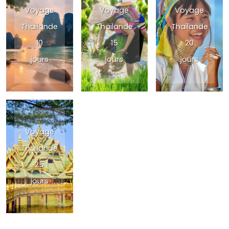
Voyage
Voyage
Voyage
Thaïlande
Thaïlande
Thaïlande
10
15
20
jours
jours
jours
Voyage
Thailande
25
jours