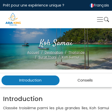
Prêt pour une expérience unique ?
Français
Koh Samui
Accueil
Destination
Thailande
Surat Thani
Koh Samui
Introduction
Conseils
Introduction
Classée troisième parmi les plus grandes îles, Koh Samui