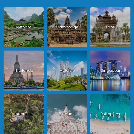
Vietnam
Cambodge
Laos
Thailande
Malaisie
Singapour
Indonésie
Birmanie
Philippines