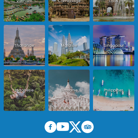
Vietnam
Cambodge
Laos
Thailande
Malaisie
Singapour
Indonésie
Birmanie
Philippines