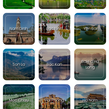
Nam Dinh
Bac Ninh
Yen Bai
Baie d'Ha
Son La
Bac Kan
Long
Moc Chau
Hai Phong
Ha Nam