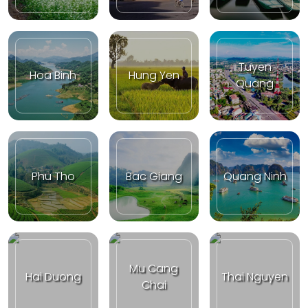
Tuyen
Hoa Binh
Hung Yen
Quang
Phu Tho
Bac Giang
Quang Ninh
Mu Cang
Hai Duong
Thai Nguyen
Chai