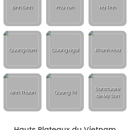
Binh Dinh
Phu Yen
Ha Tinh
Quang Nam
Quang Ngai
Khanh Hoa
Sanctuaire
Ninh Thuan
Quang Tri
de My Son
Hauts Plateaux du Vietnam