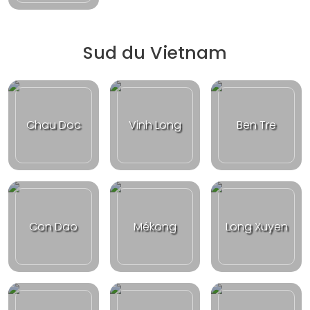
Sud du Vietnam
Chau Doc
Vinh Long
Ben Tre
Con Dao
Mékong
Long Xuyen