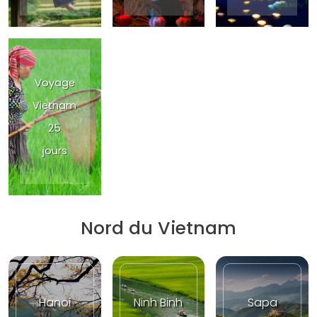
Voyage
Vietnam
25
jours
Nord du Vietnam
Hanoi
Ninh Binh
Sapa