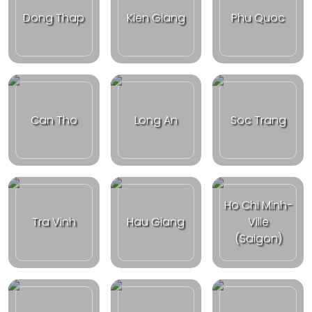
Dong Thap
Kien Giang
Phu Quoc
Can Tho
Long An
Soc Trang
Ho Chi Minh-
Tra Vinh
Hau Giang
Ville
(Saigon)