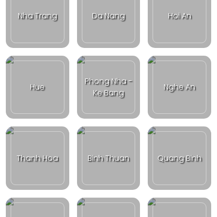
Nha Trang
Da Nang
Hoi An
Phong Nha -
Hue
Nghe An
Ke Bang
Thanh Hoa
Binh Thuan
Quang Binh