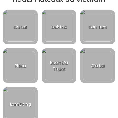
Da Lat
Dak Lak
Kon Tum
Buon Ma
Pleiku
Gia Lai
Thuot
Lam Dong