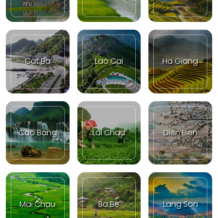
Cat Ba
Lao Cai
Ha Giang
Cao Bang
Lai Chau
Dien Bien
Mai Chau
Ba Be
Lang Son