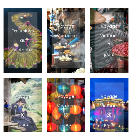
Voyage
Voyage
Excursions
Vietnam
Vietnam
au
5
7
Vietnam
jours
jours
Voyage
Voyage
Voyage
Vietnam
Vietnam
Vietnam
10
15
20
jours
jours
jours