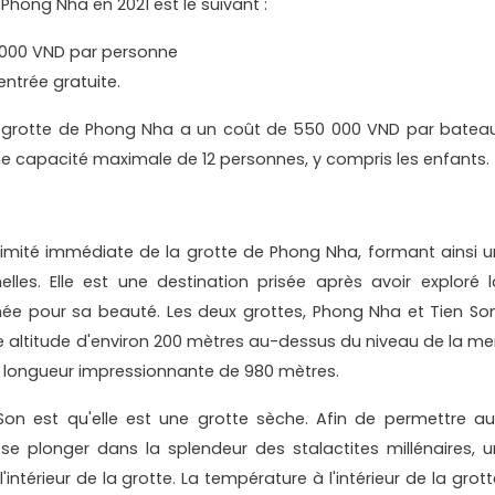
e Phong Nha en 2021 est le suivant :
0 000 VND par personne
entrée gratuite.
la grotte de Phong Nha a un coût de 550 000 VND par bateau
e capacité maximale de 12 personnes, y compris les enfants.
ximité immédiate de la grotte de Phong Nha, formant ainsi u
lles. Elle est une destination prisée après avoir exploré l
e pour sa beauté. Les deux grottes, Phong Nha et Tien Son
ne altitude d'environ 200 mètres au-dessus du niveau de la mer
ne longueur impressionnante de 980 mètres.
 Son est qu'elle est une grotte sèche. Afin de permettre au
 se plonger dans la splendeur des stalactites millénaires, u
ntérieur de la grotte. La température à l'intérieur de la grott