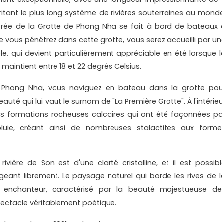
britant le plus long système de rivières souterraines au monde
ntrée de la Grotte de Phong Nha se fait à bord de bateaux 
ue vous pénétrez dans cette grotte, vous serez accueilli par un
e, qui devient particulièrement appréciable en été lorsque l
 maintient entre 18 et 22 degrés Celsius.
de Phong Nha, vous naviguez en bateau dans la grotte pou
auté qui lui vaut le surnom de "La Première Grotte". À l'intérie
es formations rocheuses calcaires qui ont été façonnées pa
luie, créant ainsi de nombreuses stalactites aux forme
ivière de Son est d'une clarté cristalline, et il est possibl
ant librement. Le paysage naturel qui borde les rives de l
t enchanteur, caractérisé par la beauté majestueuse de
pectacle véritablement poétique.