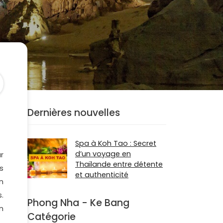
Dernières nouvelles
Spa à Koh Tao : Secret
d’un voyage en
r
Thaïlande entre détente
s
et authenticité
n
.
Phong Nha - Ke Bang
n
Catégorie