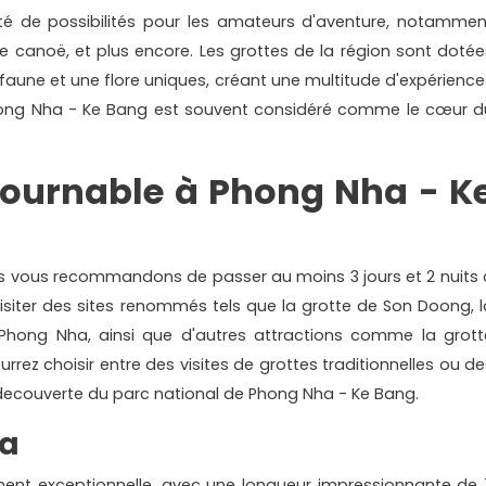
té de possibilités pour les amateurs d'aventure, notammen
 le canoë, et plus encore. Les grottes de la région sont dotée
e faune et une flore uniques, créant une multitude d'expérience
Phong Nha - Ke Bang est souvent considéré comme le cœur d
tournable à Phong Nha - K
ous vous recommandons de passer au moins 3 jours et 2 nuits 
isiter des sites renommés tels que la grotte de Son Doong, l
 Phong Nha, ainsi que d'autres attractions comme la grott
rez choisir entre des visites de grottes traditionnelles ou de
 decouverte du parc national de Phong Nha - Ke Bang.
ha
ment exceptionnelle, avec une longueur impressionnante de 