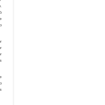
.
à
e
a
r
ur
r
s
e
a
s