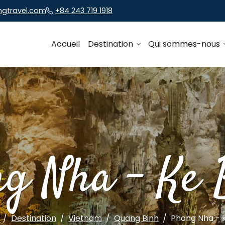
ngtravel.com
+84 243 719 1918
Accueil
Destination
Qui sommes-nous
g Nha - Ke
Destination
Vietnam
Quang Binh
Phong Nha - 