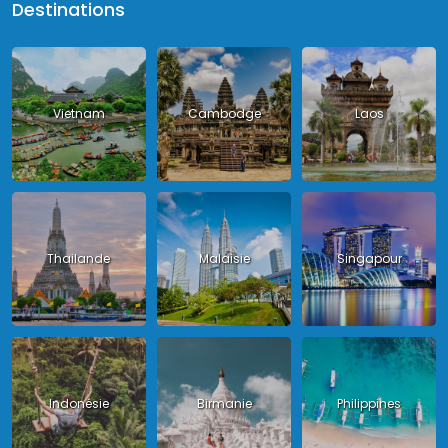
Destinations
Vietnam
Cambodge
Laos
Thailande
Malaisie
Singapour
Indonésie
Birmanie
Philippines