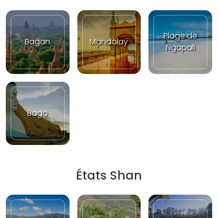
Plage de
Bagan
Mandalay
Ngapali
Bago
États Shan