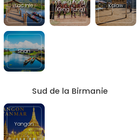
Kyaing Tong
Lac Inle
Kalaw
(Keng Tung)
Shan
Sud de la Birmanie
Yangon