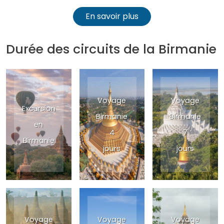
En savoir plus
Durée des circuits de la Birmanie
Voyage
Voyage
Excursion
Birmanie
Birmanie
en
4
7
Birmanie
jours
jours
Voyage
Voyage
Voyage