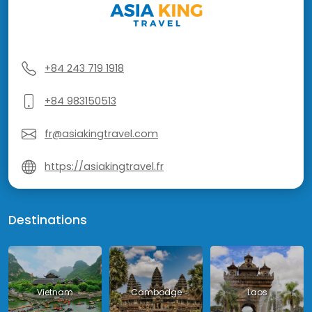
+84 243 719 1918
+84 983150513
fr@asiakingtravel.com
https://asiakingtravel.fr
Destinations
Vietnam
Cambodge
Laos