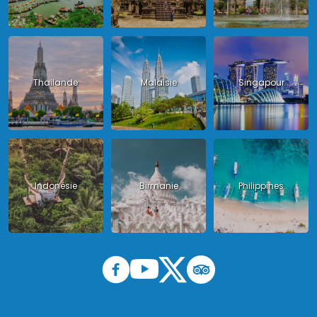
Thailande
Malaisie
Singapour
Indonésie
Birmanie
Philippines