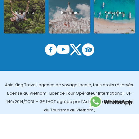
Indonésie
Birmanie
Philippines
Asia King Travel, agence de voyage locale, tous droits réservés.
License au Vietnam : Licence Tour Opérateur International : 01-
140/2014/TCDL – GP LHQT agréée par l'Administration Nationale
du Tourisme au Vietnam ;
License en Thailande : 14/03366 par le Bureau des affaires
touristiques et de l'enregistrement des guides (TBGR) et le
bureau du développement du tourisme de la Thailande