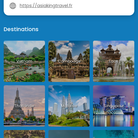
https://asiakingtravel.fr
Destinations
Vietnam
Cambodge
Laos
Thailande
Malaisie
Singapour