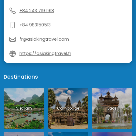
+84 243 719 1918
+84 983150513
fr@asiakingtravel.com
https://asiakingtravel.fr
Destinations
Vietnam
Cambodge
Laos