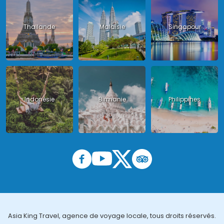
Thailande
Malaisie
Singapour
Indonésie
Birmanie
Philippines
Asia King Travel, agence de voyage locale, tous droits réservés.