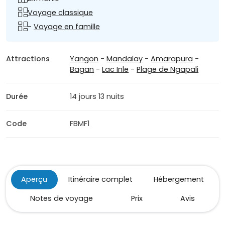
Voyage classique
-
Voyage en famille
Attractions
Yangon
-
Mandalay
-
Amarapura
-
Bagan
-
Lac Inle
-
Plage de Ngapali
Durée
14 jours 13 nuits
Code
FBMF1
Aperçu
Itinéraire complet
Hébergement
Notes de voyage
Prix
Avis