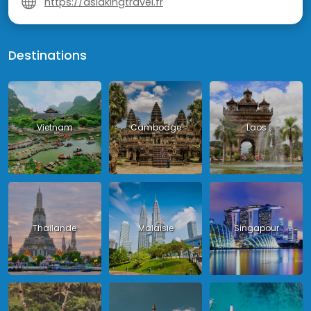
https://asiakingtravel.fr
Destinations
Vietnam
Cambodge
Laos
Thailande
Malaisie
Singapour