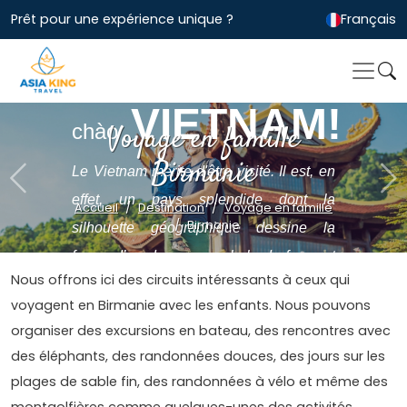
Prêt pour une expérience unique ?
Français
Xin
VIETNAM!
chào
Voyage en famille
Birmanie
Le Vietnam mérite d'être visité. Il est, en
Previous
Ne
effet, un pays splendide dont la
Accueil
Destination
Voyage en famille
Birmanie
silhouette géographique dessine la
forme d’un dragon, symbole de force et
Nous offrons ici des circuits intéressants à ceux qui
de bienfaits en Extrême-Orient.....
voyagent en Birmanie avec les enfants. Nous pouvons
organiser des excursions en bateau, des rencontres avec
des éléphants, des randonnées douces, des jours sur les
plages de sable fin, des randonnées à vélo et même des
montgolfières comme quelques-unes des activités