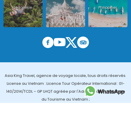
Indonésie
Birmanie
Philippines
Asia King Travel, agence de voyage locale, tous droits réservés.
License au Vietnam : Licence Tour Opérateur International : 01-
140/2014/TCDL – GP LHQT agréée par l'Administration Nationale
du Tourisme au Vietnam ;
License en Thailande : 14/03366 par le Bureau des affaires
touristiques et de l'enregistrement des guides (TBGR) et le
bureau du développement du tourisme de la Thailande