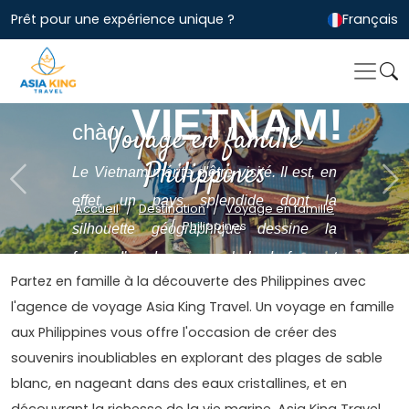
Prêt pour une expérience unique ?
Français
Xin
VIETNAM!
chào
Voyage en famille
Philippines
Le Vietnam mérite d'être visité. Il est, en
Previous
Ne
effet, un pays splendide dont la
Accueil
Destination
Voyage en famille
Philippines
silhouette géographique dessine la
forme d’un dragon, symbole de force et
Partez en famille à la découverte des Philippines avec
de bienfaits en Extrême-Orient.....
l'agence de voyage Asia King Travel. Un voyage en famille
aux Philippines vous offre l'occasion de créer des
souvenirs inoubliables en explorant des plages de sable
blanc, en nageant dans des eaux cristallines, et en
découvrant la richesse de la vie marine. Asia King Travel