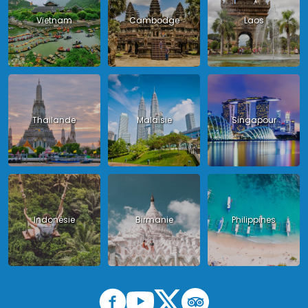
Vietnam
Cambodge
Laos
Thailande
Malaisie
Singapour
Indonésie
Birmanie
Philippines