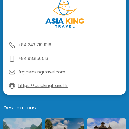
+84 243 719 1918
+84 983150513
fr@asiakingtravel.com
https://asiakingtravel.fr
Destinations