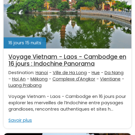
16 jours 15 nuits
Voyage Vietnam - Laos - Cambodge en
16 jours : Indochine Panorama
Destination:
Hanoi
-
Ville de Ha Long
-
Hue
-
Da Nang
-
Hoi An
-
Mékong
-
Complexe d'Angkor
-
Vientiane
-
Luang Prabang
Voyage Vietnam - Laos - Cambodge en 16 jours pour
explorer les merveilles de l’Indochine entre paysages
grandioses, rencontres authentiques et sites h...
Savoir plus