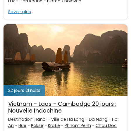
Lak
-
Don Khone
-
Plateau Bolaven
Savoir plus
22 jours 21 nuits
Vietnam - Laos - Cambodge 20 jours :
Nouvelle Indochine
Destination:
Hanoi
-
Ville de Ha Long
-
Da Nang
-
Hoi
An
-
Hue
-
Paksé
-
Kratié
-
Phnom Penh
-
Chau Doc