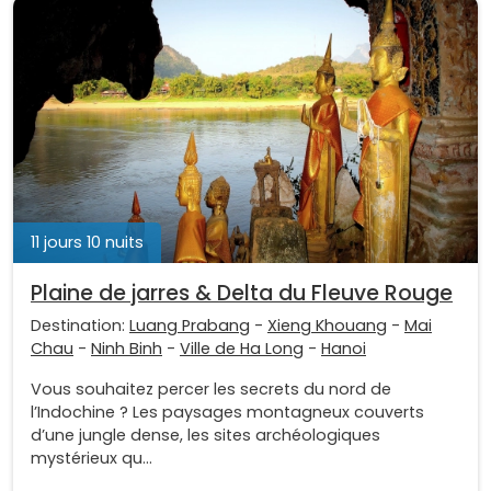
11 jours 10 nuits
Plaine de jarres & Delta du Fleuve Rouge
Destination:
Luang Prabang
-
Xieng Khouang
-
Mai
Chau
-
Ninh Binh
-
Ville de Ha Long
-
Hanoi
Vous souhaitez percer les secrets du nord de
l’Indochine ? Les paysages montagneux couverts
d’une jungle dense, les sites archéologiques
mystérieux qu...