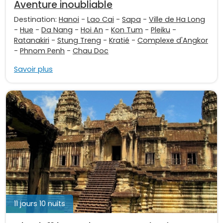
Aventure inoubliable
Destination:
Hanoi
-
Lao Cai
-
Sapa
-
Ville de Ha Long
-
Hue
-
Da Nang
-
Hoi An
-
Kon Tum
-
Pleiku
-
Ratanakiri
-
Stung Treng
-
Kratié
-
Complexe d'Angkor
-
Phnom Penh
-
Chau Doc
Savoir plus
11 jours 10 nuits