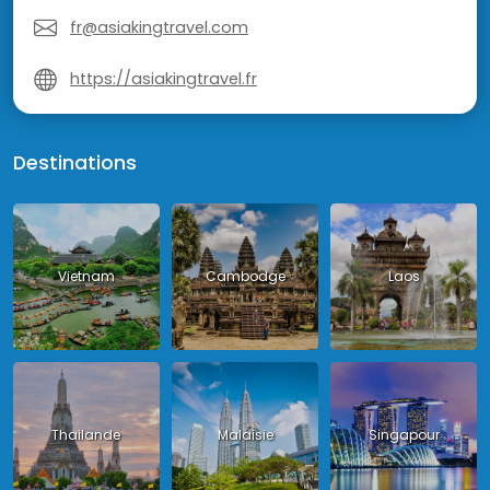
fr@asiakingtravel.com
https://asiakingtravel.fr
Destinations
Vietnam
Cambodge
Laos
Thailande
Malaisie
Singapour