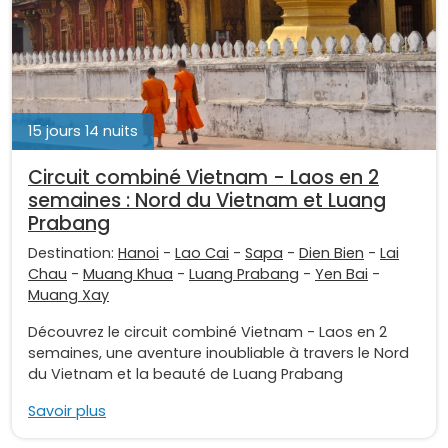
15 jours 14 nuits
Circuit combiné Vietnam - Laos en 2
semaines : Nord du Vietnam et Luang
Prabang
Destination:
Hanoi
-
Lao Cai
-
Sapa
-
Dien Bien
-
Lai
Chau
-
Muang Khua
-
Luang Prabang
-
Yen Bai
-
Muang Xay
Découvrez le circuit combiné Vietnam - Laos en 2
semaines, une aventure inoubliable à travers le Nord
du Vietnam et la beauté de Luang Prabang
Savoir plus