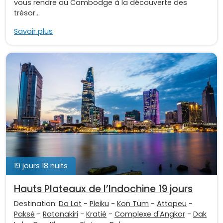
vous rendre au Cambodge à la découverte des
trésor...
Savoir plus
19 jours 18 nuits
Hauts Plateaux de l’Indochine 19 jours
Destination:
Da Lat
-
Pleiku
-
Kon Tum
-
Attapeu
-
Paksé
-
Ratanakiri
-
Kratié
-
Complexe d'Angkor
-
Dak