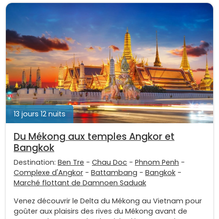
13 jours 12 nuits
Du Mékong aux temples Angkor et
Bangkok
Destination:
Ben Tre
-
Chau Doc
-
Phnom Penh
-
Complexe d'Angkor
-
Battambang
-
Bangkok
-
Marché flottant de Damnoen Saduak
Venez découvrir le Delta du Mékong au Vietnam pour
goûter aux plaisirs des rives du Mékong avant de