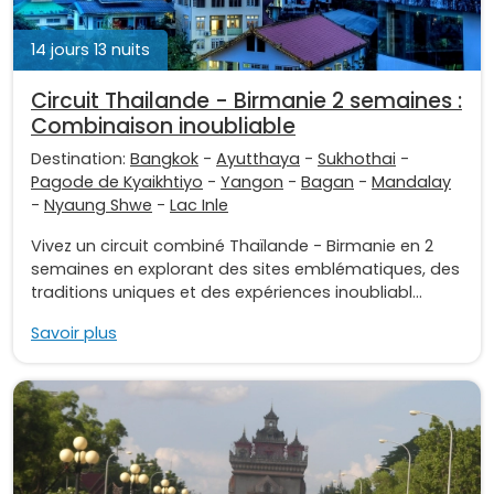
14 jours 13 nuits
Circuit Thailande - Birmanie 2 semaines :
Combinaison inoubliable
Destination:
Bangkok
-
Ayutthaya
-
Sukhothai
-
Pagode de Kyaikhtiyo
-
Yangon
-
Bagan
-
Mandalay
-
Nyaung Shwe
-
Lac Inle
Vivez un circuit combiné Thaïlande - Birmanie en 2
semaines en explorant des sites emblématiques, des
traditions uniques et des expériences inoubliabl...
Savoir plus