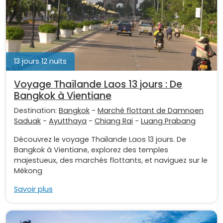
13 jours 12 nuits
Voyage Thaïlande Laos 13 jours : De
Bangkok à Vientiane
Destination:
Bangkok
-
Marché flottant de Damnoen
Saduak
-
Ayutthaya
-
Chiang Rai
-
Luang Prabang
Découvrez le voyage Thaïlande Laos 13 jours. De
Bangkok à Vientiane, explorez des temples
majestueux, des marchés flottants, et naviguez sur le
Mékong
Savoir plus