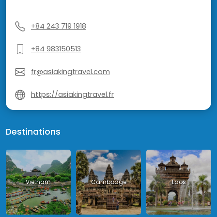
+84 243 719 1918
+84 983150513
fr@asiakingtravel.com
https://asiakingtravel.fr
Destinations
Vietnam
Cambodge
Laos