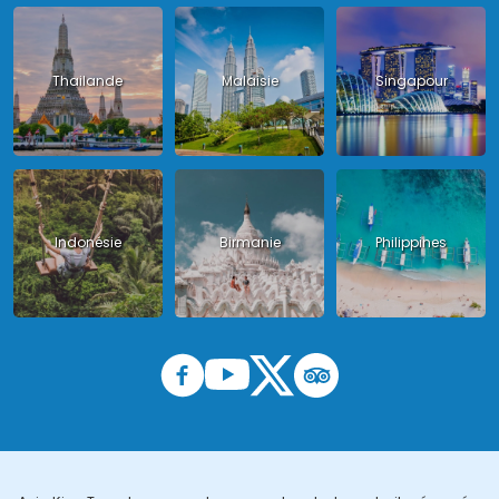
Thailande
Malaisie
Singapour
Indonésie
Birmanie
Philippines