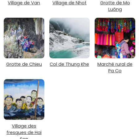
Village de Van
Village de Nhot
Grotte de Mo
Luông
Grotte de Chieu
Col de Thung Khe
Marché rural de
Pa Co
Village des
fresques de Hai
Son