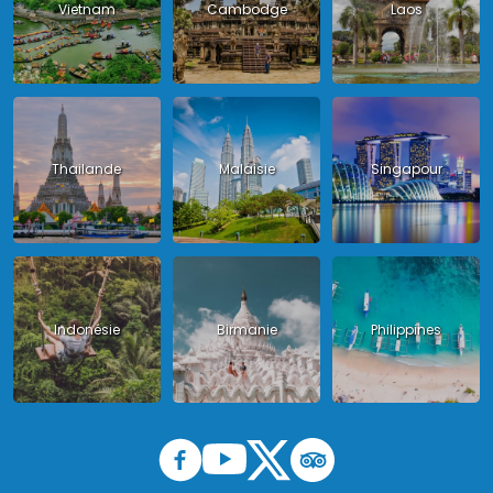
Vietnam
Cambodge
Laos
Thailande
Malaisie
Singapour
Indonésie
Birmanie
Philippines