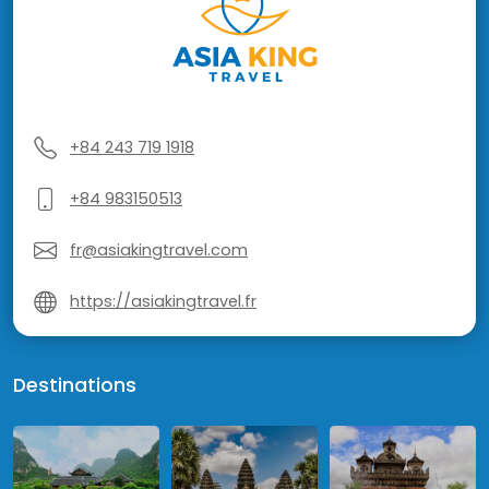
+84 243 719 1918
+84 983150513
fr@asiakingtravel.com
https://asiakingtravel.fr
Destinations