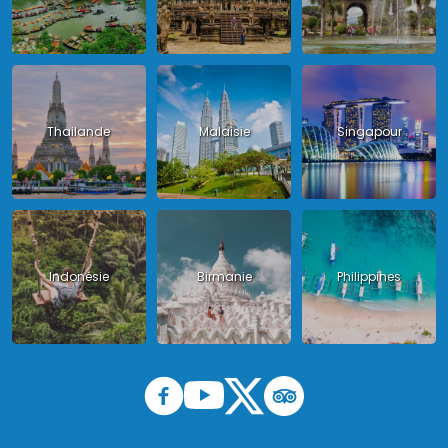
Thailande
Malaisie
Singapour
Indonésie
Birmanie
Philippines