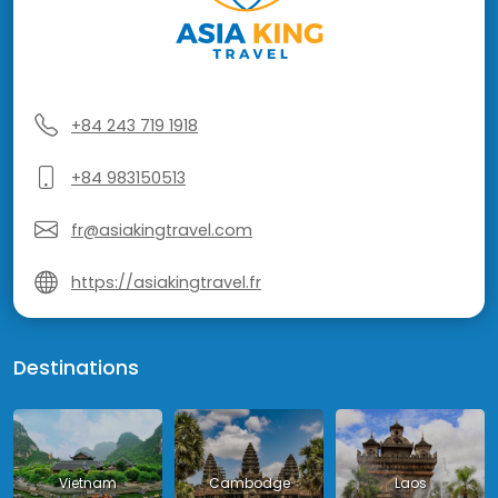
+84 243 719 1918
+84 983150513
fr@asiakingtravel.com
https://asiakingtravel.fr
Destinations
Vietnam
Cambodge
Laos