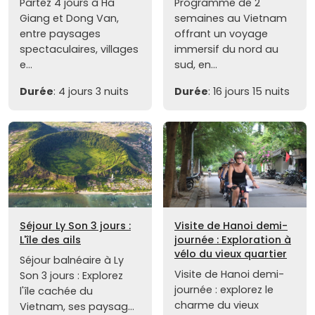
Partez 4 jours à Ha
Programme de 2
Giang et Dong Van,
semaines au Vietnam
entre paysages
offrant un voyage
spectaculaires, villages
immersif du nord au
e...
sud, en...
Durée
: 4 jours 3 nuits
Durée
: 16 jours 15 nuits
Séjour Ly Son 3 jours :
Visite de Hanoi demi-
L'île des ails
journée : Exploration à
vélo du vieux quartier
Séjour balnéaire à Ly
Visite de Hanoi demi-
Son 3 jours : Explorez
journée : explorez le
l'île cachée du
charme du vieux
Vietnam, ses paysag...