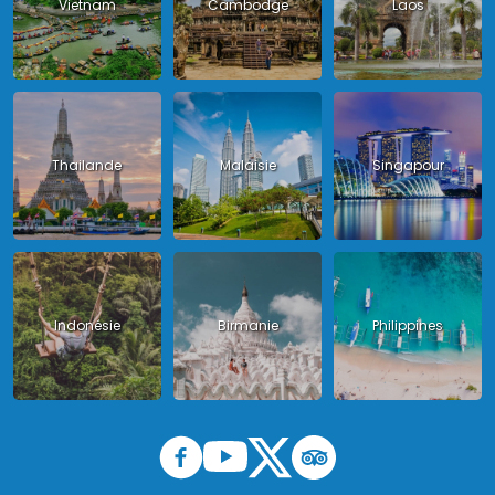
Vietnam
Cambodge
Laos
Thailande
Malaisie
Singapour
Indonésie
Birmanie
Philippines