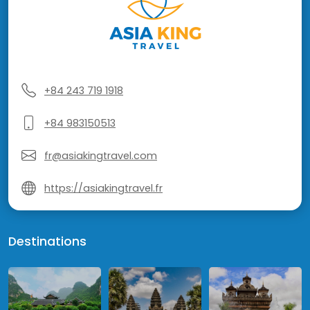
+84 243 719 1918
+84 983150513
fr@asiakingtravel.com
https://asiakingtravel.fr
Destinations