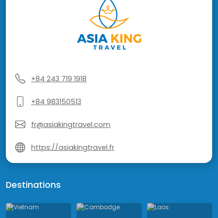
+84 243 719 1918
+84 983150513
fr@asiakingtravel.com
https://asiakingtravel.fr
Destinations