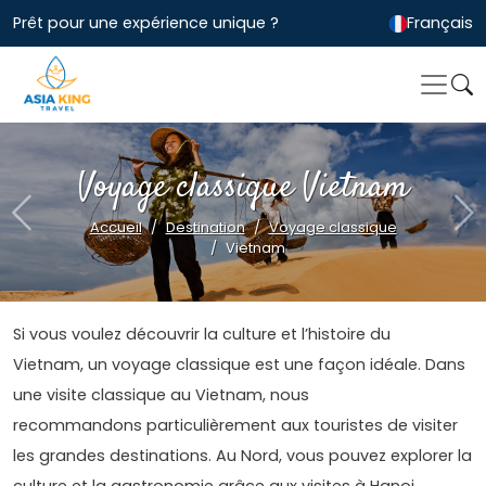
Prêt pour une expérience unique ?
Français
Voyage classique Vietnam
Previous
Ne
Accueil
Destination
Voyage classique
Vietnam
Si vous voulez découvrir la culture et l’histoire du
Vietnam, un voyage classique est une façon idéale. Dans
une visite classique au Vietnam, nous
recommandons particulièrement aux touristes de visiter
les grandes destinations. Au Nord, vous pouvez explorer la
culture et la gastronomie grâce aux visites à Hanoi