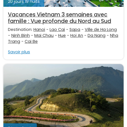
20 jours 19 nuits
Vacances Vietnam 3 semaines avec
famille : Vue profonde du Nord au Sud
Destination:
Hanoi
-
Lao Cai
-
Sapa
-
Ville de Ha Long
-
Ninh Binh
-
Mai Chau
-
Hue
-
Hoi An
-
Da Nang
-
Nha
Trang
-
Cai Be
Savoir plus