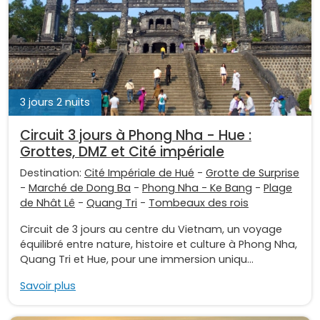
3 jours 2 nuits
Circuit 3 jours à Phong Nha - Hue :
Grottes, DMZ et Cité impériale
Destination:
Cité Impériale de Hué
-
Grotte de Surprise
-
Marché de Dong Ba
-
Phong Nha - Ke Bang
-
Plage
de Nhât Lê
-
Quang Tri
-
Tombeaux des rois
Circuit de 3 jours au centre du Vietnam, un voyage
équilibré entre nature, histoire et culture à Phong Nha,
Quang Tri et Hue, pour une immersion uniqu...
Savoir plus