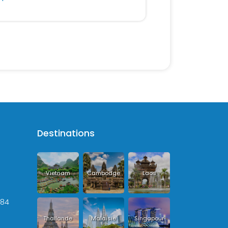
Destinations
Vietnam
Cambodge
Laos
+84
Thailande
Malaisie
Singapour