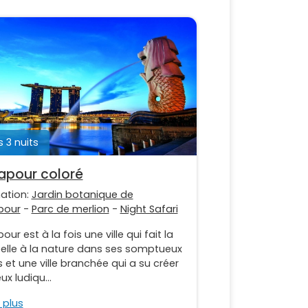
s 3 nuits
apour coloré
nation:
Jardin botanique de
pour
-
Parc de merlion
-
Night Safari
our est à la fois une ville qui fait la
belle à la nature dans ses somptueux
s et une ville branchée qui a su créer
ux ludiqu...
 plus