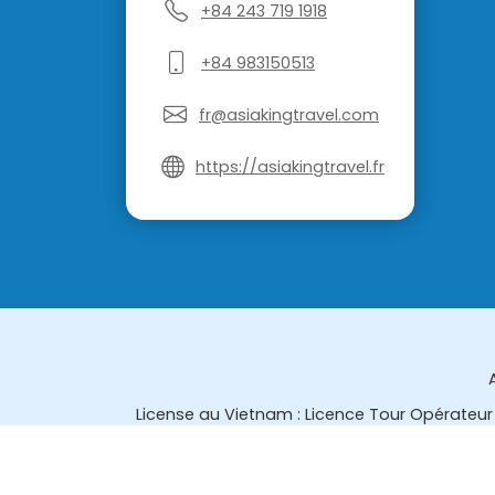
+84 243 719 1918
+84 983150513
fr@asiakingtravel.com
https://asiakingtravel.fr
License au Vietnam : Licence Tour Opérateur 
License en Thailande : 14/03366 par le Bur