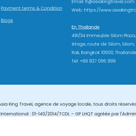
Email: fr@asiakingtravel.com
Payment terms & Condition
Web: https://www.asiakingtra
Blogs
En Thailande
491/34 Immeuble Silom Plaza,
étage, route de Silom, Silom
Rak, Bangkok 10500, Thaïlande
Tel: +66 827 095 999
Asia King Travel, agence de voyage locale, tous droits réservés
International : 01-140/2014/TCDL – GP LHQT agréée par l'Admi
eau des affaires touristiques et de l'enregistrement des gui
tourisme de la Thailande