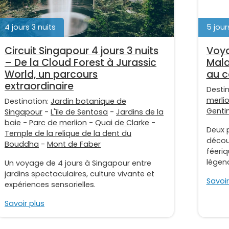
4 jours 3 nuits
5 jour
Circuit Singapour 4 jours 3 nuits
Voya
– De la Cloud Forest à Jurassic
Mala
World, un parcours
au c
extraordinaire
Desti
merli
Destination:
Jardin botanique de
Genti
Singapour
-
L'île de Sentosa
-
Jardins de la
baie
-
Parc de merlion
-
Quai de Clarke
-
Deux p
Temple de la relique de la dent du
découv
Bouddha
-
Mont de Faber
féeriq
légend
Un voyage de 4 jours à Singapour entre
jardins spectaculaires, culture vivante et
Savoir
expériences sensorielles.
Savoir plus