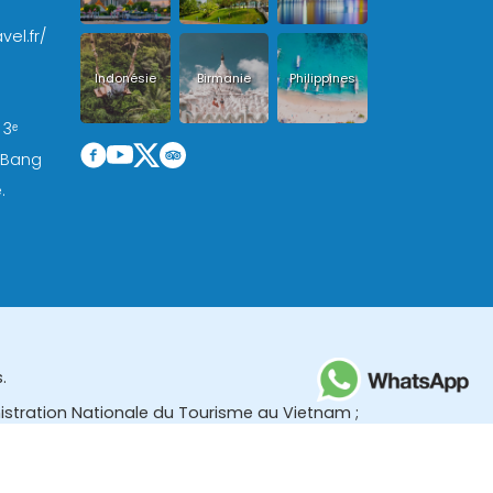
vel.fr/
Indonésie
Birmanie
Philippines
 3ᵉ
, Bang
.
.
nistration Nationale du Tourisme au Vietnam ;
des (TBGR) et le bureau du développement du