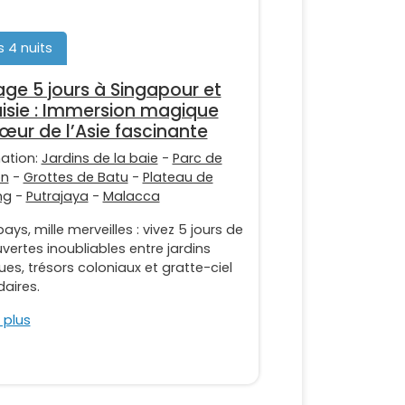
s 4 nuits
ge 5 jours à Singapour et
isie : Immersion magique
œur de l’Asie fascinante
nation:
Jardins de la baie
-
Parc de
on
-
Grottes de Batu
-
Plateau de
ng
-
Putrajaya
-
Malacca
ays, mille merveilles : vivez 5 jours de
ertes inoubliables entre jardins
ues, trésors coloniaux et gratte-ciel
aires.
 plus