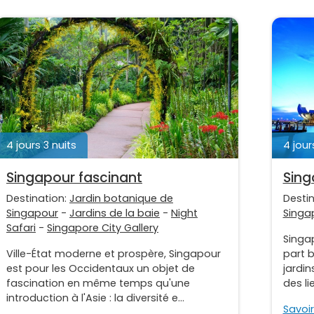
4 jours 3 nuits
4 jour
Singapour fascinant
Sing
Destination:
Jardin botanique de
Desti
Singapour
-
Jardins de la baie
-
Night
Singa
Safari
-
Singapore City Gallery
Singap
Ville-État moderne et prospère, Singapour
part 
est pour les Occidentaux un objet de
jardin
fascination en même temps qu'une
des lie
introduction à l'Asie : la diversité e...
Savoir