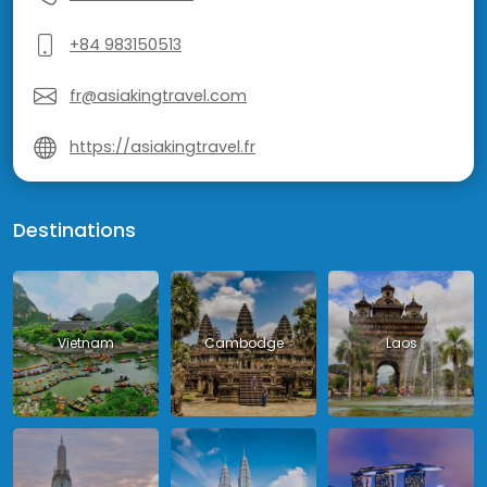
+84 983150513
fr@asiakingtravel.com
https://asiakingtravel.fr
Destinations
Vietnam
Cambodge
Laos