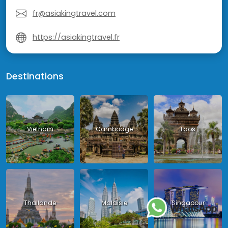
fr@asiakingtravel.com
https://asiakingtravel.fr
Destinations
Vietnam
Cambodge
Laos
Thailande
Malaisie
Singapour