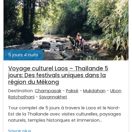
5 jours 4 nuits
Voyage culturel Laos – Thaïlande 5
jours: Des festivals uniques dans la
région du Mékong
Destination:
Champasak
-
Paksé
-
Mukdahan
-
Ubon
Ratchathani
-
Savannakhet
Tour complet de 5 jours à travers le Laos et le Nord-
Est de la Thaïlande avec visites culturelles, paysages
naturels, temples historiques et immersion...
Savoir plus