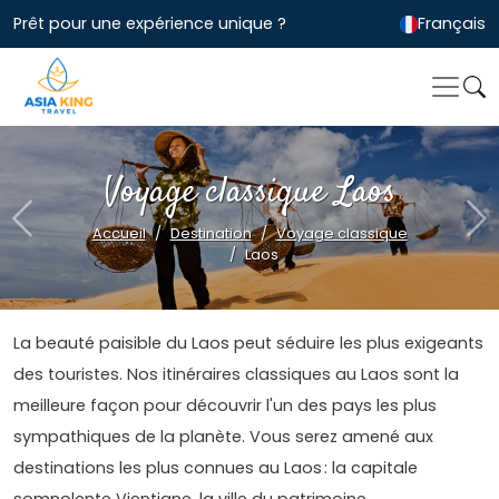
Prêt pour une expérience unique ?
Français
Voyage classique Laos
Previous
Ne
Accueil
Destination
Voyage classique
Laos
La beauté paisible du Laos peut séduire les plus exigeants
des touristes. Nos itinéraires classiques au Laos sont la
meilleure façon pour découvrir l'un des pays les plus
sympathiques de la planète. Vous serez amené aux
destinations les plus connues au Laos : la capitale
somnolente Vientiane, la ville du patrimoine