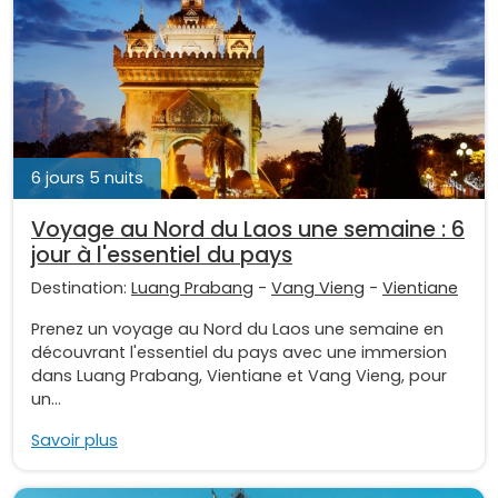
6 jours 5 nuits
Voyage au Nord du Laos une semaine : 6
jour à l'essentiel du pays
Destination:
Luang Prabang
-
Vang Vieng
-
Vientiane
Prenez un voyage au Nord du Laos une semaine en
découvrant l'essentiel du pays avec une immersion
dans Luang Prabang, Vientiane et Vang Vieng, pour
un...
Savoir plus