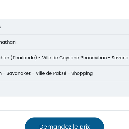
os
tchathani
Mukdahan (Thaïlande) - Ville de Caysone Phonevihan - Savan
vihan - Savanaket - Ville de Paksé - Shopping
Demandez le prix