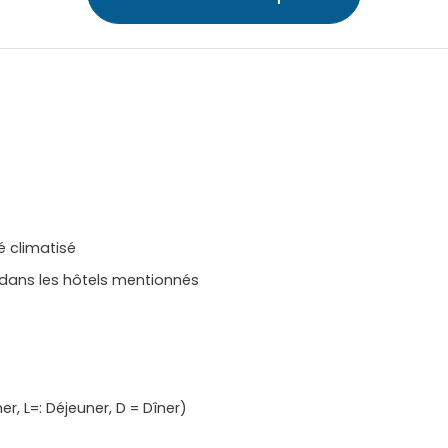
é climatisé
ans les hôtels mentionnés
r, L=: Déjeuner, D = Dîner)