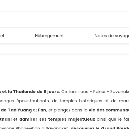
let
Hébergement
Notes de voyag
et la Thaïlande de 5 jours.
Ce tour Laos - Pakse - Savanake
sages époustouflants, de temples historiques et de mar
 de Tad Yuang
et
Fan
, et plongez dans la
vie des communau
athani
et
admirer ses temples majestueux
ainsi que le 
Caysone Phonevihan
à Savanaket,
découvrez le Grand Boud