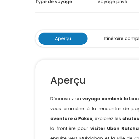
Type de voyage
Voyage privé
Aperçu
Itinéraire comp
Aperçu
Découvrez un
voyage combiné le Laos 
vous emmène à la rencontre de pay
aventure à Pakse
, explorez les
chutes
la frontière pour
visiter Ubon Ratch
ensuite vers Mukdahan et la ville de 