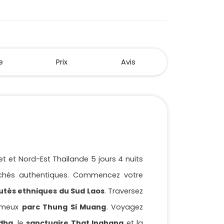
e
Prix
Avis
t et Nord-Est Thaïlande 5 jours 4 nuits
chés authentiques. Commencez votre
tés ethniques du Sud Laos
. Traversez
fameux
parc Thung Si Muang
. Voyagez
dha
, le
sanctuaire That Inghang
et la