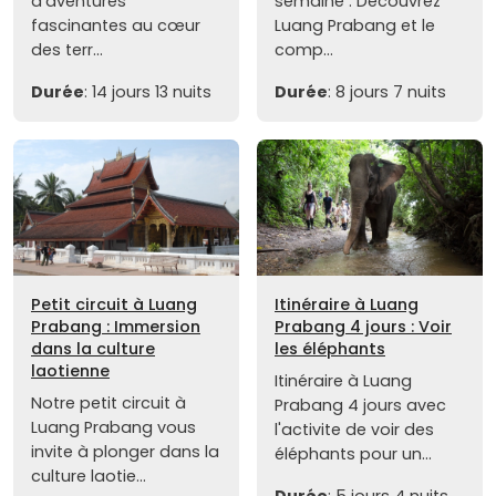
d'aventures
semaine : Découvrez
fascinantes au cœur
Luang Prabang et le
des terr...
comp...
Durée
: 14 jours 13 nuits
Durée
: 8 jours 7 nuits
Petit circuit à Luang
Itinéraire à Luang
Prabang : Immersion
Prabang 4 jours : Voir
dans la culture
les éléphants
laotienne
Itinéraire à Luang
Notre petit circuit à
Prabang 4 jours avec
Luang Prabang vous
l'activite de voir des
invite à plonger dans la
éléphants pour un...
culture laotie...
Durée
: 5 jours 4 nuits