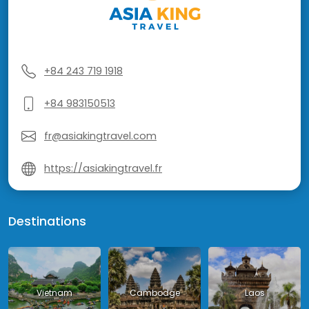
+84 243 719 1918
+84 983150513
fr@asiakingtravel.com
https://asiakingtravel.fr
Destinations
Vietnam
Cambodge
Laos