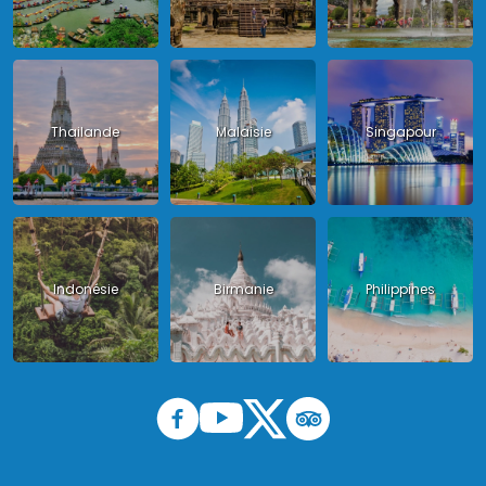
Thailande
Malaisie
Singapour
Indonésie
Birmanie
Philippines