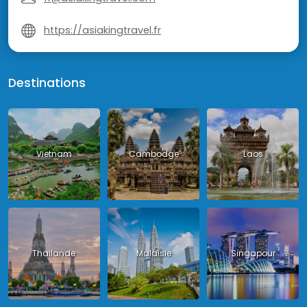
https://asiakingtravel.fr
Destinations
Vietnam
Cambodge
Laos
Thailande
Malaisie
Singapour