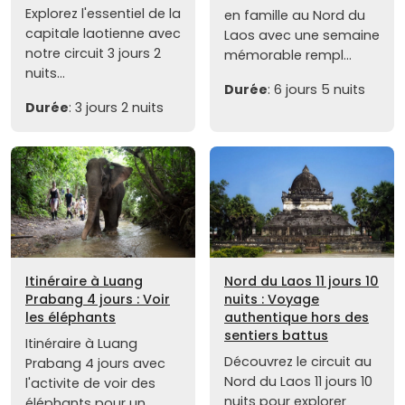
Explorez l'essentiel de la
en famille au Nord du
capitale laotienne avec
Laos avec une semaine
notre circuit 3 jours 2
mémorable rempl...
nuits...
Durée
: 6 jours 5 nuits
Durée
: 3 jours 2 nuits
Itinéraire à Luang
Nord du Laos 11 jours 10
Prabang 4 jours : Voir
nuits : Voyage
les éléphants
authentique hors des
sentiers battus
Itinéraire à Luang
Découvrez le circuit au
Prabang 4 jours avec
Nord du Laos 11 jours 10
l'activite de voir des
nuits pour explorer
éléphants pour un...