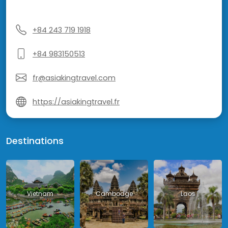
+84 243 719 1918
+84 983150513
fr@asiakingtravel.com
https://asiakingtravel.fr
Destinations
Vietnam
Cambodge
Laos