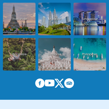
Thailande
Malaisie
Singapour
Indonésie
Birmanie
Philippines