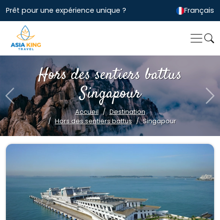
Prêt pour une expérience unique ?
Français
Hors des sentiers battus
Singapour
Previous
Ne
Accueil
Destination
Hors des sentiers battus
Singapour