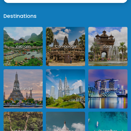
Destinations
Vietnam
Cambodge
Laos
Thailande
Malaisie
Singapour