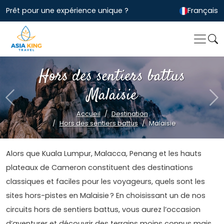
Prêt pour une expérience unique ?
Français
Hors des sentiers battus
Malaisie
Previous
Ne
Accueil
Destination
Hors des sentiers battus
Malaisie
Alors que Kuala Lumpur, Malacca, Penang et les hauts
plateaux de Cameron constituent des destinations
classiques et faciles pour les voyageurs, quels sont les
sites hors-pistes en Malaisie ? En choisissant un de nos
circuits hors de sentiers battus, vous aurez l’occasion
d’aventurer et découvrir des terrains moins connus mais