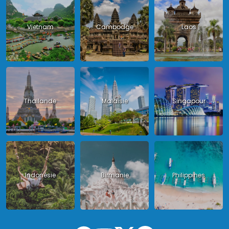
Vietnam
Cambodge
Laos
Thailande
Malaisie
Singapour
Indonésie
Birmanie
Philippines