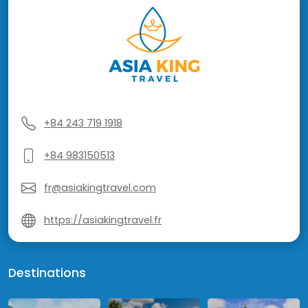
+84 243 719 1918
+84 983150513
fr@asiakingtravel.com
https://asiakingtravel.fr
Destinations