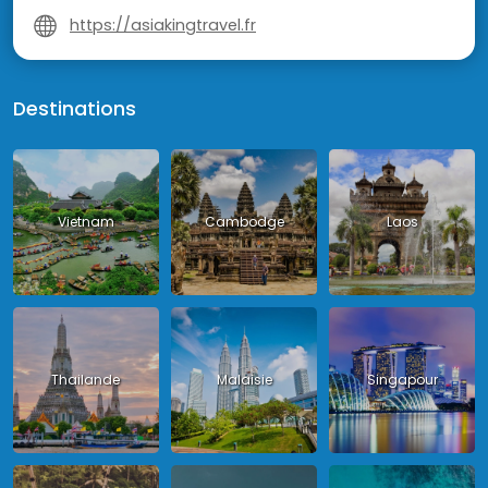
https://asiakingtravel.fr
Destinations
Vietnam
Cambodge
Laos
Thailande
Malaisie
Singapour