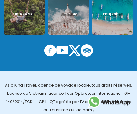
Indonésie
Birmanie
Philippines
Asia King Travel, agence de voyage locale, tous droits réservés.
License au Vietnam : Licence Tour Opérateur International : 01-
140/2014/TCDL – GP LHQT agréée par l'Administration Nationale
du Tourisme au Vietnam ;
License en Thailande : 14/03366 par le Bureau des affaires
touristiques et de l'enregistrement des guides (TBGR) et le
bureau du développement du tourisme de la Thailande