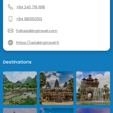
+84 243 719 1918
+84 983150513
fr@asiakingtravel.com
https://asiakingtravel.fr
Destinations
Vietnam
Cambodge
Laos