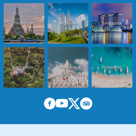
Thailande
Malaisie
Singapour
Indonésie
Birmanie
Philippines