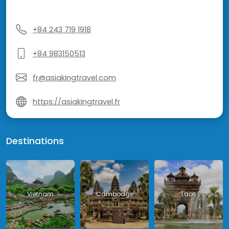
+84 243 719 1918
+84 983150513
fr@asiakingtravel.com
https://asiakingtravel.fr
Destinations
Vietnam
Cambodge
Laos