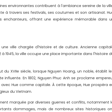
llines environnantes contribuent à l'ambiance sereine de la vill
ste à travers ses festivals, ses coutumes et son artisanat. Hu
sages enchanteurs, offrant une expérience mémorable dans u
une ville chargée d'histoire et de culture. Ancienne capital
 à 1945, la ville occupe une place importante dans l'histoire d
 du XVIIe siècle, lorsque Nguyen Hoang, un noble, établit le
nte influente. En 1802, Nguyen Phuc Anh se proclame empereu
n, avec Hue comme capitale. À cette époque, Hue prospéra e
ligieux du Vietnam.
ement marquée par diverses guerres et conflits, notamment l
portants dommages, mais de nombreux sites historiques on