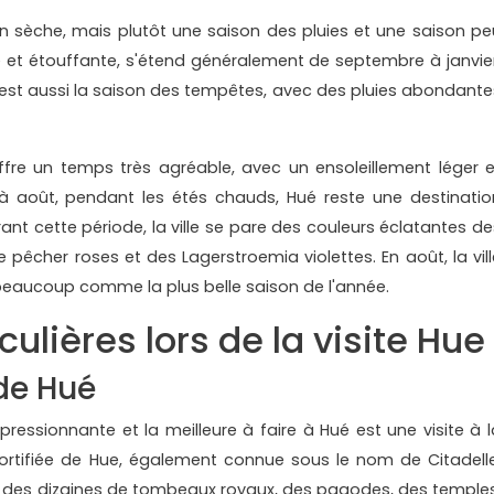
 sèche, mais plutôt une saison des pluies et une saison pe
e et étouffante, s'étend généralement de septembre à janvier
c'est aussi la saison des tempêtes, avec des pluies abondante
offre un temps très agréable, avec un ensoleillement léger e
à août, pendant les étés chauds, Hué reste une destinatio
ant cette période, la ville se pare des couleurs éclatantes de
e pêcher roses et des Lagerstroemia violettes. En août, la vill
beaucoup comme la plus belle saison de l'année.
culières lors de la visite Hue
 de Hué
ressionnante et la meilleure à faire à Hué est une visite à l
e fortifiée de Hue, également connue sous le nom de Citadelle
te, des dizaines de tombeaux royaux, des pagodes, des temples