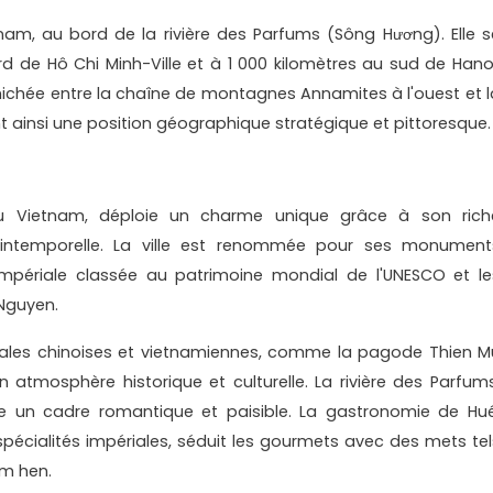
nam, au bord de la rivière des Parfums (Sông Hương). Elle s
d de Hô Chi Minh-Ville et à 1 000 kilomètres au sud de Hanoi
nichée entre la chaîne de montagnes Annamites à l'ouest et l
nt ainsi une position géographique stratégique et pittoresque.
 du Vietnam, déploie un charme unique grâce à son rich
 intemporelle. La ville est renommée pour ses monument
impériale classée au patrimoine mondial de l'UNESCO et le
Nguyen.
urales chinoises et vietnamiennes, comme la pagode Thien M
 atmosphère historique et culturelle. La rivière des Parfums
fre un cadre romantique et paisible. La gastronomie de Hué
 spécialités impériales, séduit les gourmets avec des mets tel
om hen.