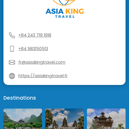
+84 243 719 1918
+84 983150513
fr@asiakingtravel.com
https://asiakingtravel.fr
Destinations
Vietnam
Cambodge
Laos