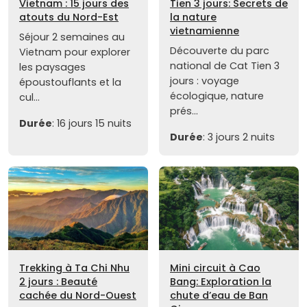
Vietnam : 15 jours des
Tien 3 jours: Secrets de
atouts du Nord-Est
la nature
vietnamienne
Séjour 2 semaines au
Découverte du parc
Vietnam pour explorer
national de Cat Tien 3
les paysages
jours : voyage
époustouflants et la
écologique, nature
cul...
prés...
Durée
: 16 jours 15 nuits
Durée
: 3 jours 2 nuits
Trekking à Ta Chi Nhu
Mini circuit à Cao
2 jours : Beauté
Bang: Exploration la
cachée du Nord-Ouest
chute d’eau de Ban