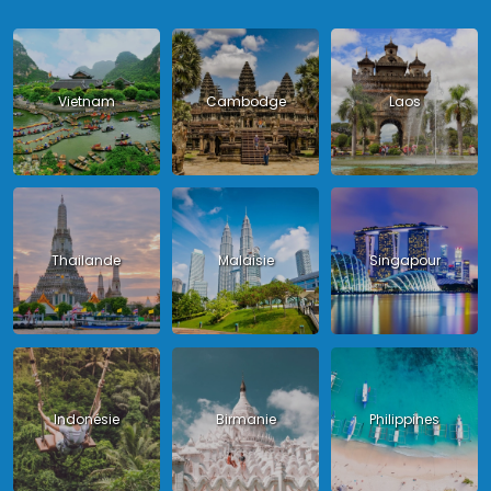
Vietnam
Cambodge
Laos
Thailande
Malaisie
Singapour
Indonésie
Birmanie
Philippines