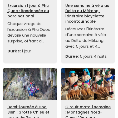
Excursion 1 jour à Phu
Une semaine à vélo au
Quoc : Randonnée au
Delta du Mékong :
parc national
itinéraire bicyclette
incontournable
Chaque virage de
Découvrez l'itinéraire
l'excursion à Phu Quoc
d'une semaine à vélo
dévoile une nouvelle
au Delta du Mékong
surprise, offrant d...
avec 5 jours et 4...
Durée
: 1 jour
Durée
: 5 jours 4 nuits
Demi-journée à Hoa
Circuit moto 1 semaine
Binh : Grotte Chieu et
: Montagnes Nord-
cascade Go Lao
Ouest Vietnam