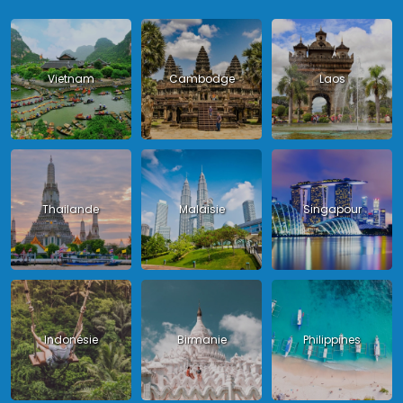
Vietnam
Cambodge
Laos
Thailande
Malaisie
Singapour
Indonésie
Birmanie
Philippines