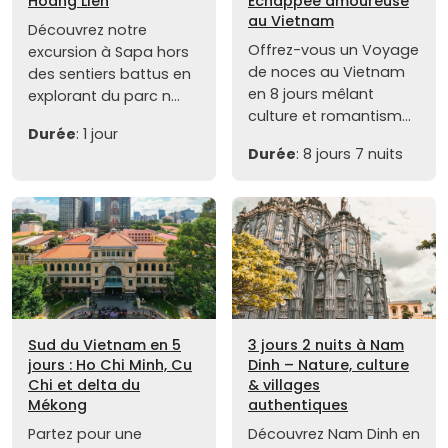
Hoang Lien
Échappée amoureuse
au Vietnam
Découvrez notre
Offrez-vous un Voyage
excursion à Sapa hors
de noces au Vietnam
des sentiers battus en
en 8 jours mêlant
explorant du parc n...
culture et romantism...
Durée
: 1 jour
Durée
: 8 jours 7 nuits
Sud du Vietnam en 5
3 jours 2 nuits à Nam
jours : Ho Chi Minh, Cu
Dinh – Nature, culture
Chi et delta du
& villages
Mékong
authentiques
Partez pour une
Découvrez Nam Dinh en