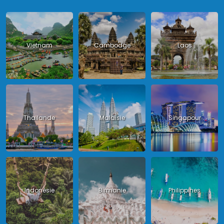
Vietnam
Cambodge
Laos
Thailande
Malaisie
Singapour
Indonésie
Birmanie
Philippines