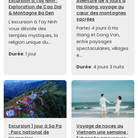
Excursion à Tay Ninh :
Aventure de 4 jours à
Exploration de Cao Dai
Ha Giang: voyage au
& Montagne Ba Den
cœur des montagnes
sacrées
L'excursion à Tay Ninh
Partez 4 jours à Ha
vous dévoile des
Giang et Dong Van,
temples mystiques, la
entre paysages
religion unique du...
spectaculaires, villages
Durée
: 1 jour
e...
Durée
: 4 jours 3 nuits
Excursion 1 jour à Sa Pa
Voyage de noces au
: Parc national de
Vietnam une semaine :