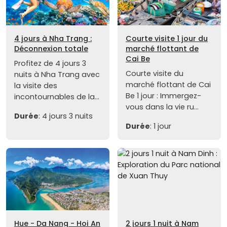
4 jours à Nha Trang :
Courte visite 1 jour du
Déconnexion totale
marché flottant de
Cai Be
Profitez de 4 jours 3
Courte visite du
nuits à Nha Trang avec
marché flottant de Cai
la visite des
Be 1 jour : Immergez-
incontournables de la...
vous dans la vie ru...
Durée
: 4 jours 3 nuits
Durée
: 1 jour
Hue - Da Nang - Hoi An
2 jours 1 nuit à Nam