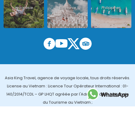
Indonésie
Birmanie
Philippines
Asia King Travel, agence de voyage locale, tous droits réservés.
License au Vietnam : Licence Tour Opérateur International : 01-
140/2014/TCDL – GP LHQT agréée par l'Administration Nationale
du Tourisme au Vietnam ;
License en Thailande : 14/03366 par le Bureau des affaires
touristiques et de l'enregistrement des guides (TBGR) et le
bureau du développement du tourisme de la Thailande