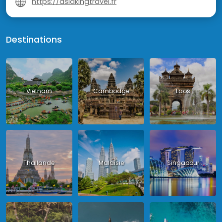
https://asiakingtravel.fr
Destinations
Vietnam
Cambodge
Laos
Thailande
Malaisie
Singapour