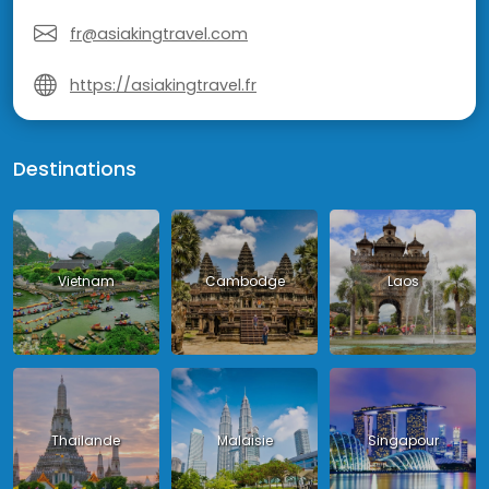
fr@asiakingtravel.com
https://asiakingtravel.fr
Destinations
Vietnam
Cambodge
Laos
Thailande
Malaisie
Singapour