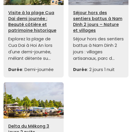
Visite à la plage Cua
Séjour hors des
Dai demi journée :
sentiers battus à Nam
Beauté côtière et
Dinh 2 jours – Nature
patrimoine historique
et villages
Explorez la plage de
Séjour hors des sentiers
Cua Dai à Hoi An lors
battus à Nam Dinh 2
d'une demi-journée,
jours : villages
mêlant détente su...
artisanaux, parc d...
Durée
: Demi-journée
Durée
: 2 jours 1 nuit
Delta du Mékong 3
jours 2 nuits