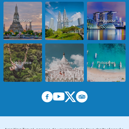
Thailande
Malaisie
Singapour
Indonésie
Birmanie
Philippines