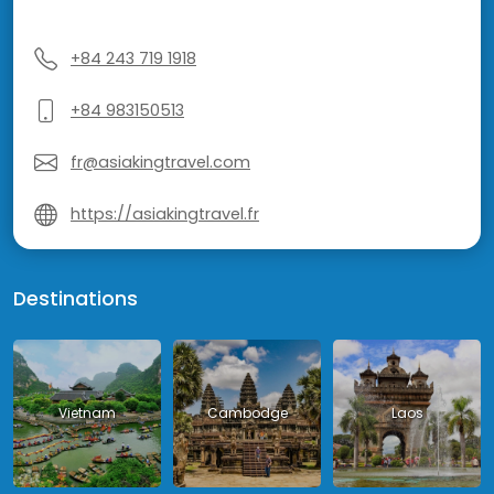
+84 243 719 1918
+84 983150513
fr@asiakingtravel.com
https://asiakingtravel.fr
Destinations
Vietnam
Cambodge
Laos