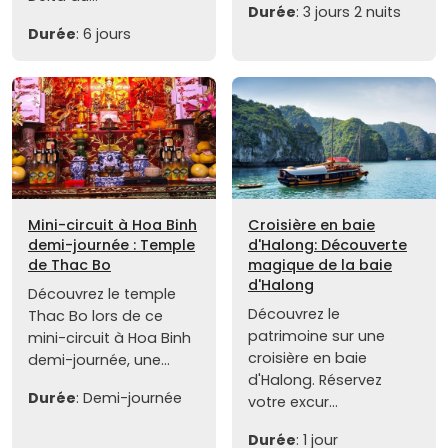
Durée
: 3 jours 2 nuits
Durée
: 6 jours
Mini-circuit à Hoa Binh
Croisière en baie
demi-journée : Temple
d'Halong: Découverte
de Thac Bo
magique de la baie
d'Halong
Découvrez le temple
Découvrez le
Thac Bo lors de ce
patrimoine sur une
mini-circuit à Hoa Binh
croisière en baie
demi-journée, une...
d'Halong. Réservez
Durée
: Demi-journée
votre excur...
Durée
: 1 jour