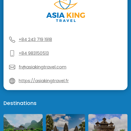
+84 243 719 1918
+84 983150513
fr@asiakingtravel.com
https://asiakingtravel.fr
Destinations