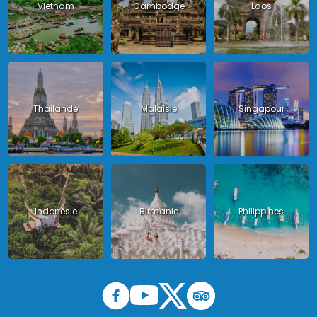
Vietnam
Cambodge
Laos
Thailande
Malaisie
Singapour
Indonésie
Birmanie
Philippines