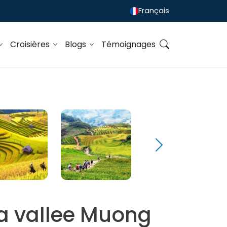
Français
Croisières
Blogs
Témoignages
 la vallee Muong