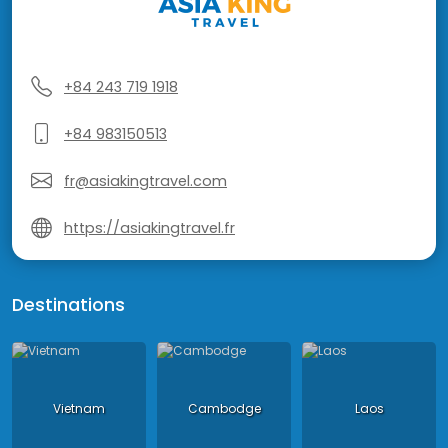
+84 243 719 1918
+84 983150513
fr@asiakingtravel.com
https://asiakingtravel.fr
Destinations
Vietnam
Cambodge
Laos