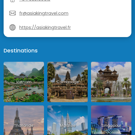
fr@asiakingtravel.com
https://asiakingtravel.fr
Destinations
Vietnam
Cambodge
Laos
Thailande
Malaisie
Singapour