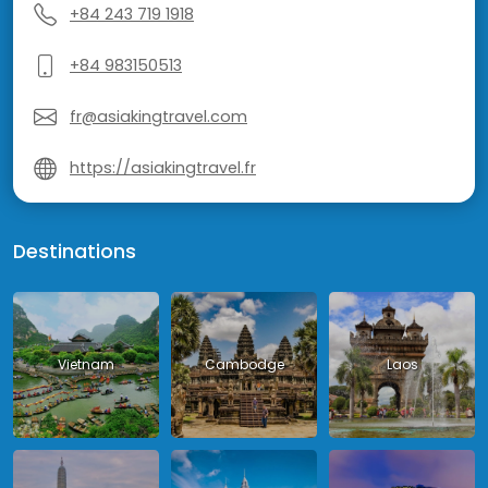
+84 243 719 1918
+84 983150513
fr@asiakingtravel.com
https://asiakingtravel.fr
Destinations
Vietnam
Cambodge
Laos