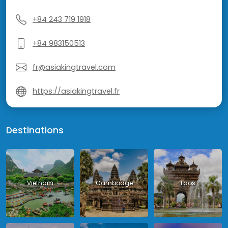
+84 243 719 1918
+84 983150513
fr@asiakingtravel.com
https://asiakingtravel.fr
Destinations
Vietnam
Cambodge
Laos