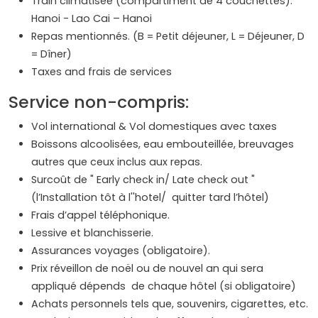
Train climatisée (compartiment de 4 couchettes):
Hanoi - Lao Cai – Hanoi
Repas mentionnés. (B = Petit déjeuner, L = Déjeuner, D
= Dîner)
Taxes and frais de services
Service non-compris:
Vol international & Vol domestiques avec taxes
Boissons alcoolisées, eau embouteillée, breuvages
autres que ceux inclus aux repas.
Surcoût de " Early check in/ Late check out "
(l’Installation tôt à l''hotel/ quitter tard l’hôtel)
Frais d’appel téléphonique.
Lessive et blanchisserie.
Assurances voyages (obligatoire).
Prix réveillon de noël ou de nouvel an qui sera
appliqué dépends de chaque hôtel (si obligatoire)
Achats personnels tels que, souvenirs, cigarettes, etc.