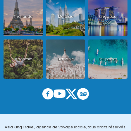
Thailande
Malaisie
Singapour
Indonésie
Birmanie
Philippines
Asia King Travel, agence de voyage locale, tous droits réservés.